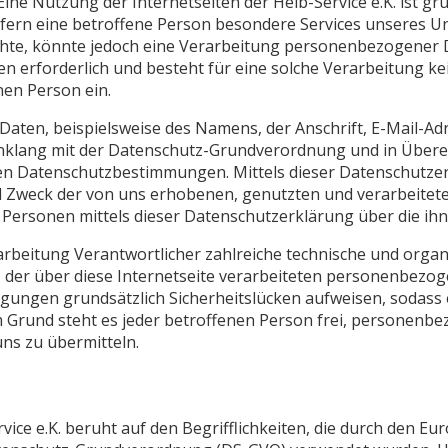
 Eine Nutzung der Internetseiten der Heib-Service e.K. ist g
fern eine betroffene Person besondere Services unseres 
te, könnte jedoch eine Verarbeitung personenbezogener Da
erforderlich und besteht für eine solche Verarbeitung kei
nen Person ein.
aten, beispielsweise des Namens, der Anschrift, E-Mail-A
Einklang mit der Datenschutz-Grundverordnung und in Übere
schen Datenschutzbestimmungen. Mittels dieser Datenschut
und Zweck der von uns erhobenen, genutzten und verarbeit
 Personen mittels dieser Datenschutzerklärung über die ih
 Verarbeitung Verantwortlicher zahlreiche technische und o
 der über diese Internetseite verarbeiteten personenbezo
ungen grundsätzlich Sicherheitslücken aufweisen, sodass e
 Grund steht es jeder betroffenen Person frei, personenbe
uns zu übermitteln.
ice e.K. beruht auf den Begrifflichkeiten, die durch den Eur